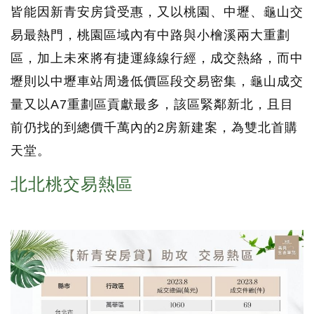
皆能因新青安房貸受惠，又以桃園、中壢、龜山交
易最熱門，桃園區域內有中路與小檜溪兩大重劃
區，加上未來將有捷運綠線行經，成交熱絡，而中
壢則以中壢車站周邊低價區段交易密集，龜山成交
量又以A7重劃區貢獻最多，該區緊鄰新北，且目
前仍找的到總價千萬內的2房新建案，為雙北首購
天堂。
北北桃交易熱區