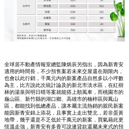
全球居不動產情報室總監陳炳辰另指出，因為新青安
適用的時間長，不少預售案若未來交屋還在期限內，
也會以此行銷，千萬元內的新案產品自然多以小坪數
為主，比方說此次統計論及的新北市淡水區，在紅樹
林的湯泉與明日晴等案就能搭上順風車，而桃園市的
龜山區、新竹縣的湖口鄉、高雄市的楠梓區與鳳山
區，都能找到低總產品，讓本屬主流熱銷的親民新案
能因新青安錦上添花，且事實上走出雙北，若非蛋黃
地帶，幾乎還是不乏低於千萬元的新案，買氣藉此更
恆溫走強，新青安有多香可說連貸款還屬未來式的預