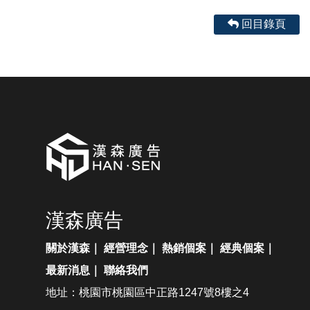
回目錄頁
漢森廣告
關於漢森
｜
經營理念
｜
熱銷個案
｜
經典個案
｜
最新消息
｜
聯絡我們
地址：桃園市桃園區中正路1247號8樓之4