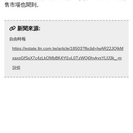
售市場也聞到。
新聞來源:
自由時報
https://estate.ltn.com.tw/article/18503?fbclid=IwAR22JQIkM
xaxsGfSsX7c4zLkOMbBK4Yl1vL0TzWQi0hvkysYLfJ3k_-m
SH8