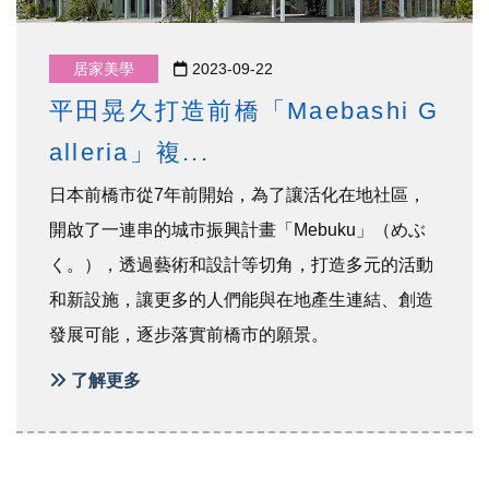
居家美學
2023-09-22
平田晃久打造前橋「Maebashi G
alleria」複...
日本前橋市從7年前開始，為了讓活化在地社區，
開啟了一連串的城市振興計畫「Mebuku」（めぶ
く。），透過藝術和設計等切角，打造多元的活動
和新設施，讓更多的人們能與在地產生連結、創造
發展可能，逐步落實前橋市的願景。
了解更多