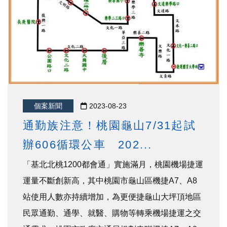
個案新聞
2023-08-23
通勤族注意！桃園龜山7/31起試
辦606循環公車 202...
「基北北桃1200都會通」實施滿月，桃園機場捷運
運量不斷創新高，其中桃園市龜山區機捷A7、A8
站使用人數亦持續增加，為更便捷龜山大坪頂地區
民眾通勤、通學、就醫、購物等轉乘機場捷運之交