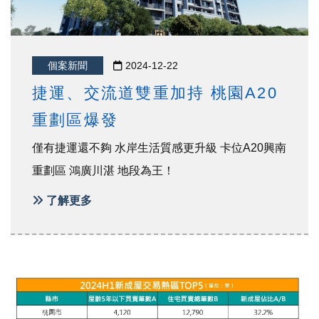
個案新聞
2024-12-22
捷運、交流道雙重加持 桃園A20
重劃區爆發
僅有捷運還不夠 水岸生活質感更升級 卡位A20興南
重劃區 鴻廣川湛 地段為王！
了解更多